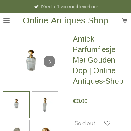
Direct uit voorraad leverbaar
Skip
to
Online-Antiques-Shop
main
content
Antiek
Parfumflesje
Met Gouden
Dop | Online-
Antiques-Shop
€0.00
Sold out