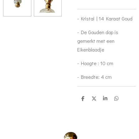
- Kristal | 14 Karaat Goud
- De Gouden dop is
gemerkt met een
Eikenblaadje
- Hoogte : 10 cm
- Breedte: 4 cm
S
S
S
S
h
h
h
h
a
a
a
a
r
r
r
r
e
e
e
e