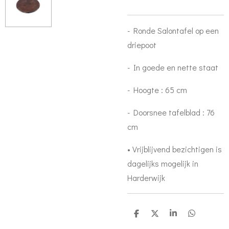
- Ronde Salontafel op een
driepoot
- In goede en nette staat
- Hoogte : 65 cm
- Doorsnee tafelblad : 76
cm
• Vrijblijvend bezichtigen is
dagelijks mogelijk in
Harderwijk
S
S
S
S
h
h
h
h