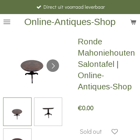
Direct uit voorraad leverbaar
Skip
to
Online-Antiques-Shop
main
content
Ronde
Mahoniehouten
Salontafel |
Online-
Antiques-Shop
€0.00
Sold out