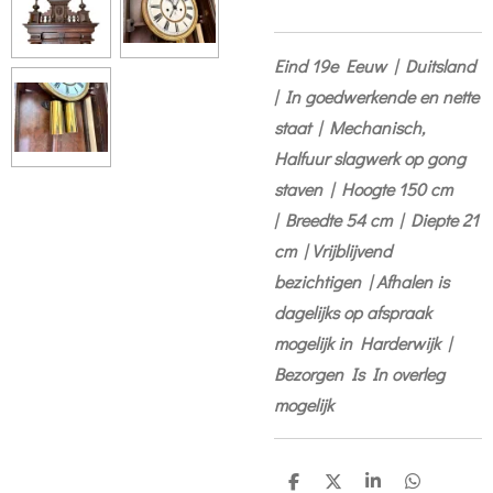
Eind 19e Eeuw | Duitsland
| In goedwerkende en nette
staat | Mechanisch,
Halfuur slagwerk op gong
staven |
Hoogte 150 cm
|
Breedte 54 cm |
Diepte 21
cm | Vrijblijvend
bezichtigen | Afhalen is
dagelijks op afspraak
mogelijk in Harderwijk |
Bezorgen Is In overleg
mogelijk
S
S
S
S