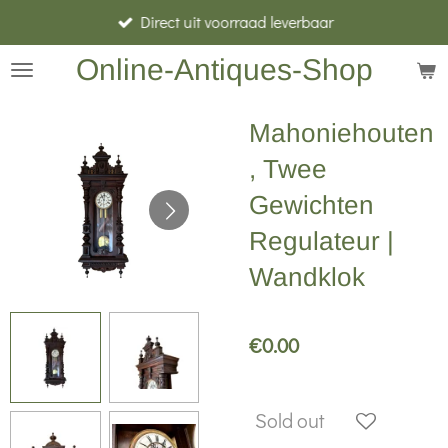
Direct uit voorraad leverbaar
Skip
to
Online-Antiques-Shop
main
content
Mahoniehouten
, Twee
Gewichten
Regulateur |
Wandklok
€0.00
Sold out