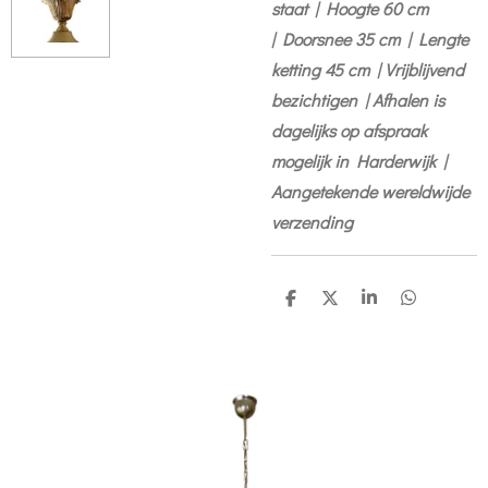
staat |
Hoogte 60 cm
|
Doorsnee 35 cm |
Lengte
ketting 45 cm | Vrijblijvend
bezichtigen | Afhalen is
dagelijks op afspraak
mogelijk in Harderwijk |
Aangetekende wereldwijde
verzending
S
S
S
S
h
h
h
h
a
a
a
a
r
r
r
r
e
e
e
e