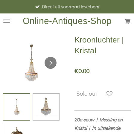
Direct uit voorraad leverbaar
Skip
to
Online-Antiques-Shop
main
content
Kroonluchter |
Kristal
€0.00
Sold out
20e eeuw | Messing en
Kristal | In uitstekende