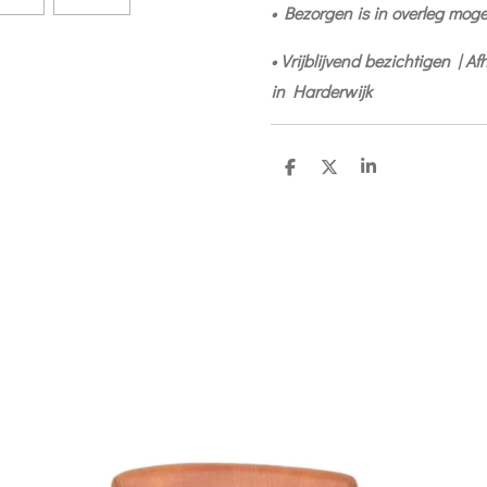
• Bezorgen is in overleg mogel
• Vrijblijvend bezichtigen | A
in Harderwijk
S
S
S
h
h
h
a
a
a
r
r
r
e
e
e