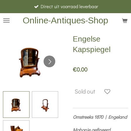
Direct uit voorraad leverbaar
Skip
to
Online-Antiques-Shop
main
content
Engelse
Kapspiegel
€0.00
Sold out
Omstreeks 1870 | Engeland
Mahonie gefineerd