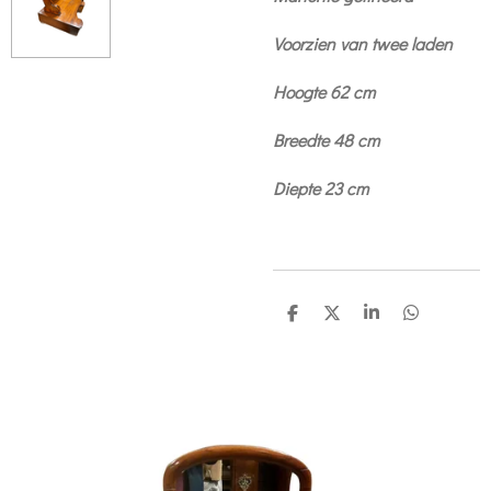
Voorzien van twee laden
Hoogte 62 cm
Breedte 48 cm
Diepte 23 cm
S
S
S
S
h
h
h
h
a
a
a
a
r
r
r
r
e
e
e
e