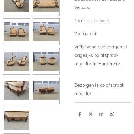
Velours,
1 x drie zits bank,
2 x fauteuil,
Vrijblijvend bezichtigen is
dagelijks op afspraak
mogelijk in Harderwijk.
Bezorgen is op afspraak
mogelijk.
S
S
S
S
h
h
h
h
a
a
a
a
r
r
r
r