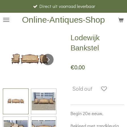
Direct uit voorraad leverbaar
Skip
to
Online-Antiques-Shop
main
content
Lodewijk
Bankstel
€0.00
Sold out
Begin 20e eeuw,
Bekleed met zandkleurig