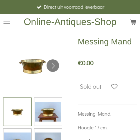
Direct uit voorraad leverbaar
Skip
to
Online-Antiques-Shop
main
content
Messing Mand
€0.00
Sold out
Messing Mand,
Hoogte 17 cm.