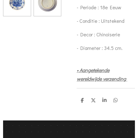
- Periode : 18e Eeuw
- Conditie : Uitstekend
- Decor : Chinoiserie
- Diameter : 34.5 cm.
• Aangetekende
wereldwijde verzending
S
S
S
S
h
h
h
h
a
a
a
a
r
r
r
r
e
e
e
e