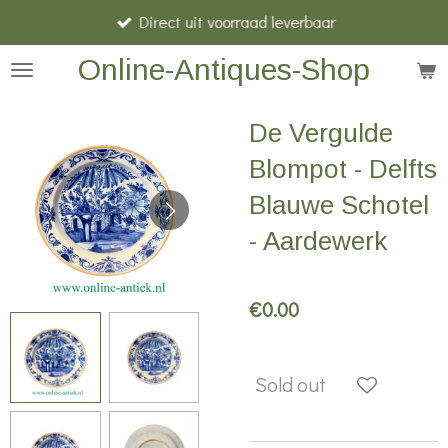
Direct uit voorraad leverbaar
Skip
to
Online-Antiques-Shop
main
content
De Vergulde
Blompot - Delfts
Blauwe Schotel
- Aardewerk
€0.00
Sold out