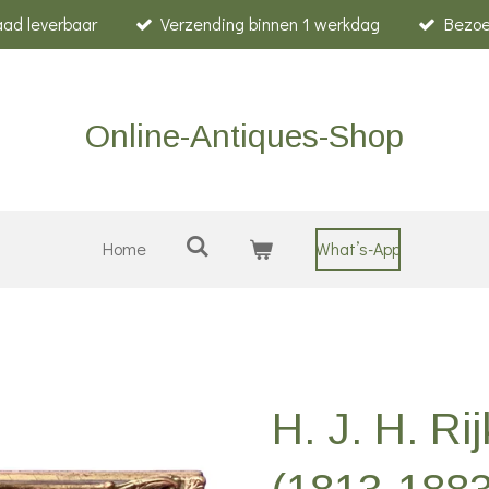
raad leverbaar
Verzending binnen 1 werkdag
Bezoe
Online-Antiques-Shop
Home
What’s-App
H. J. H. Ri