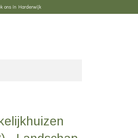
k ons in Harderwijk
jkelijkhuizen