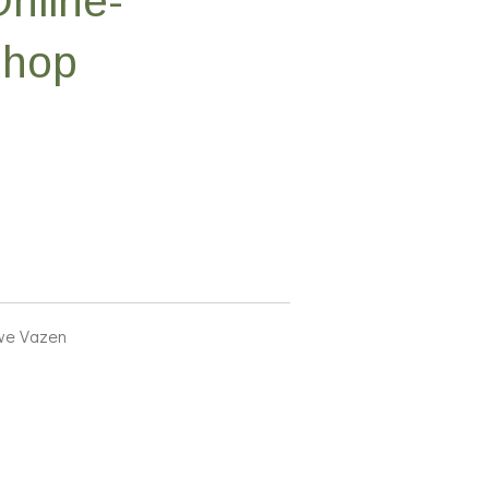
Online-
Shop
uwe Vazen