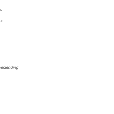
m.
 cm.
 verzending