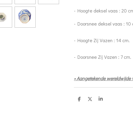
- Hoogte deksel vaas : 20 c
- Doorsnee deksel vaas : 10
- Hoogte Zij Vazen : 14 cm.
- Doorsnee Zij Vazen : 7 cm.
• Aangetekende wereldwijde
S
S
S
h
h
h
a
a
a
r
r
r
e
e
e