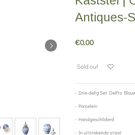
Kaststel | 
Antiques-
€0.00
Sold out
- Drie-delig Set Delfts Bla
- Porselein
- Handgeschilderd
- In uitstekende staat