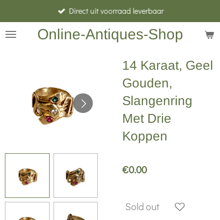
Direct uit voorraad leverbaar
Skip
to
Online-Antiques-Shop
main
content
14 Karaat, Geel
Gouden,
Slangenring
Met Drie
Koppen
€0.00
Sold out