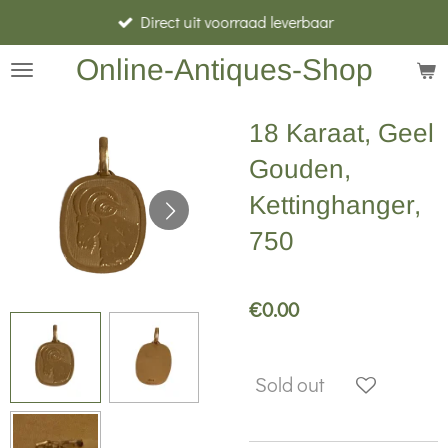
Direct uit voorraad leverbaar
Skip
to
Online-Antiques-Shop
main
content
18 Karaat, Geel
Gouden,
Kettinghanger,
750
€0.00
Sold out