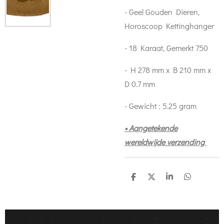
- Geel Gouden Dieren,
Horoscoop Kettinghanger
- 18 Karaat, Gemerkt 750
- H 278 mm x B 210 mm x
D 0.7 mm
- Gewicht : 5.25 gram
• Aangetekende
wereldwijde verzending
S
S
S
S
h
h
h
h
a
a
a
a
r
r
r
r
e
e
e
e