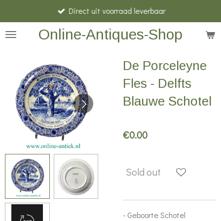
Direct uit voorraad leverbaar
Skip
to
Online-Antiques-Shop
main
content
De Porceleyne
Fles - Delfts
Blauwe Schotel
€0.00
Sold out
- Geboorte Schotel