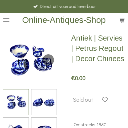
Direct uit voorraad leverbaar
Skip
to
Online-Antiques-Shop
main
content
Antiek | Servies
| Petrus Regout
| Decor Chinees
€0.00
Sold out
- Omstreeks 1880