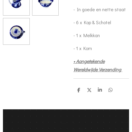
- In goede en nette staat
- 6 x Kop & Schotel
- 1 x Melkkan
- 1 x Kom
• Aangetekende
Wereldwijde Verzending
S
S
S
S
h
h
h
h
a
a
a
a
r
r
r
r
e
e
e
e