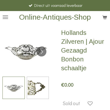
Direct uit voorraad leverbaar
Skip
to
Online-Antiques-Shop
main
content
Hollands
Zilveren | Ajour
Gezaagd
Bonbon
schaaltje
€0.00
Sold out