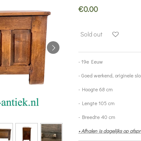
€0.00
Sold out
- 19e Eeuw
- Goed werkend, originele sl
- Hoogte 68 cm
- Lengte 105 cm
- Breedte 40 cm
• Afhalen is dagelijks op afs