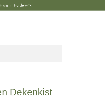
k ons in Harderwijk
en Dekenkist