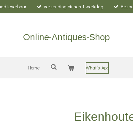
raad leverbaar
Verzending binnen 1 werkdag
Bezoe
Online-Antiques-Shop
Home
What’s-App
Eikenhout