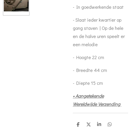
- In goedwerkende staat
- Slaat ieder kwartier op
gong staven | Op de hele
en de halve uren speelt er
een melodie
- Hoogte 22 cm
- Breedte 44 cm
- Diepte 15 cm
• Aangetekende
Wereldwijde Verzending
S
S
S
S
h
h
h
h