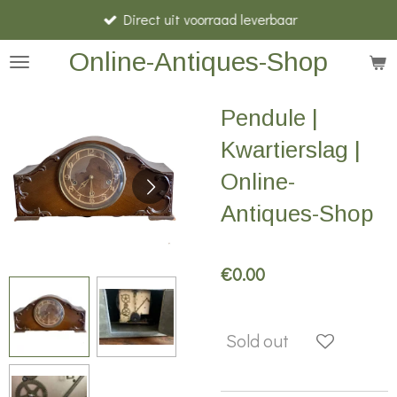
Direct uit voorraad leverbaar
Skip
to
Online-Antiques-Shop
main
content
Pendule |
Kwartierslag |
Online-
Antiques-Shop
€0.00
Sold out