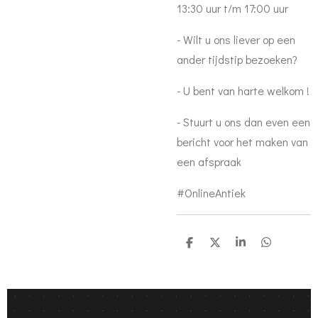
13:30 uur t/m 17:00 uur
- Wilt u ons liever op een
ander tijdstip bezoeken?
- U bent van harte welkom !
- Stuurt u ons dan even een
bericht voor het maken van
een afspraak
#OnlineAntiek
S
S
S
S
h
h
h
h
a
a
a
a
r
r
r
r
e
e
e
e