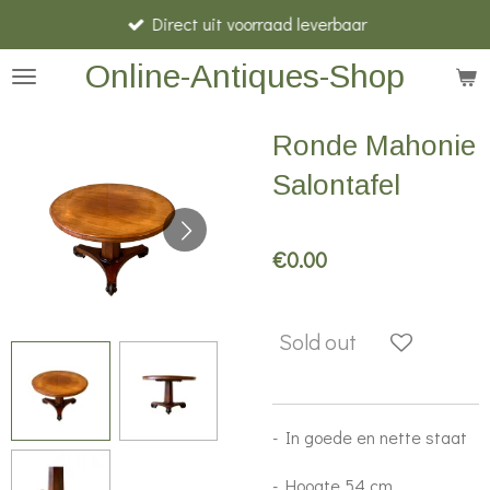
Direct uit voorraad leverbaar
Skip
to
Online-Antiques-Shop
main
content
Ronde Mahonie
Salontafel
€0.00
Sold out
- In goede en nette staat
- Hoogte 54 cm