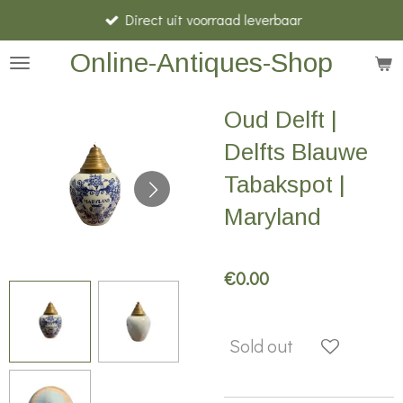
Direct uit voorraad leverbaar
Skip
to
Online-Antiques-Shop
main
content
Oud Delft |
Delfts Blauwe
Tabakspot |
Maryland
€0.00
Sold out