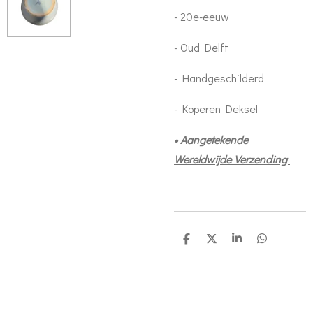
- 20e-eeuw
- Oud Delft
- Handgeschilderd
- Koperen Deksel
• Aangetekende
Wereldwijde Verzending
S
S
S
S
h
h
h
h
a
a
a
a
r
r
r
r
e
e
e
e