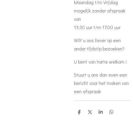
Maandag t/m Vrijdag
mogelijk zonder afspraak
van
13:30 uur t/m 17:00 uur
Wilt u ons liever op een
ander tijdstip bezoeken?
U bent van harte welkom !
Stuurt u ons dan even een
bericht voor het maken van
een afspraak
S
S
S
S
h
h
h
h
a
a
a
a
r
r
r
r
e
e
e
e