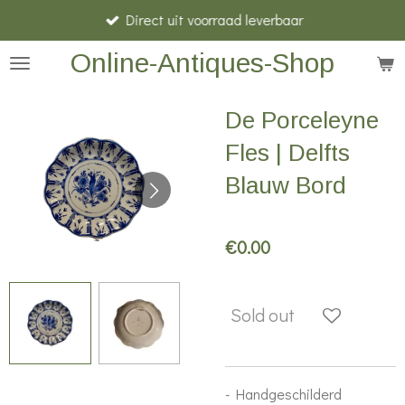
Direct uit voorraad leverbaar
Skip
to
Online-Antiques-Shop
main
content
De Porceleyne
Fles | Delfts
Blauw Bord
€0.00
Sold out
- Handgeschilderd