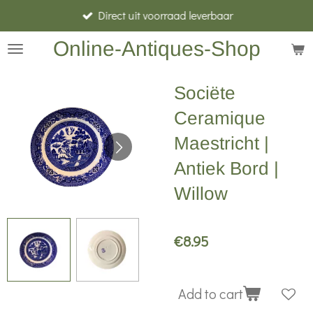
Direct uit voorraad leverbaar
Skip
to
Online-Antiques-Shop
main
content
Sociëte
Ceramique
Maestricht |
Antiek Bord |
Willow
€8.95
Add to cart