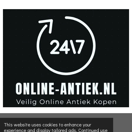
a
a
a
a
r
r
r
r
e
e
e
e
© 2022 - 2026 Online-Antiques-shop
This website uses cookies to enhance your
experience and display tailored ads. Continued use