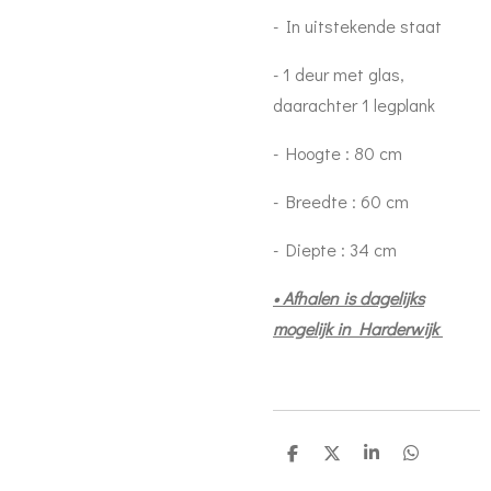
- In uitstekende staat
- 1 deur met glas,
daarachter 1 legplank
- Hoogte : 80 cm
- Breedte : 60 cm
- Diepte : 34 cm
• Afhalen is dagelijks
mogelijk in Harderwijk
S
S
S
S
h
h
h
h