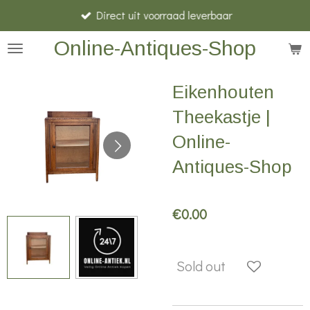
Direct uit voorraad leverbaar
Skip
to
Online-Antiques-Shop
main
content
Eikenhouten
Theekastje |
Online-
Antiques-Shop
€0.00
Sold out