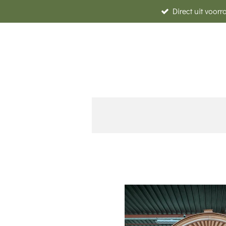
Direct uit voor
Skip
to
main
content