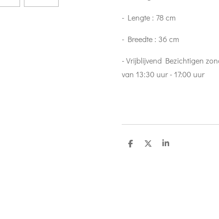
- Lengte : 78 cm
- Breedte : 36 cm
- Vrijblijvend Bezichtigen zo
van 13:30 uur - 17:00 uur
S
S
S
h
h
h
a
a
a
r
r
r
e
e
e