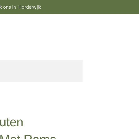
k ons in Harderwijk
uten