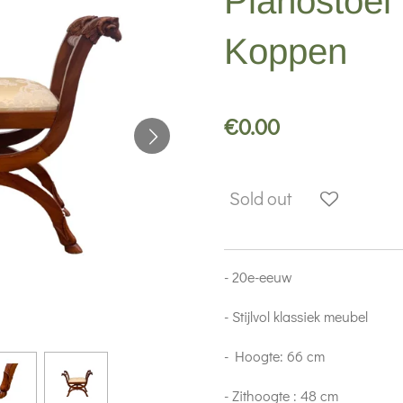
Pianostoe
Koppen
€0.00
Sold out
- 20e-eeuw
- Stijlvol klassiek meubel
- Hoogte: 66 cm
- Zithoogte : 48 cm