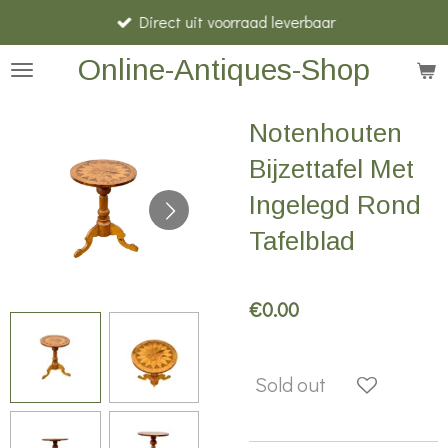
Direct uit voorraad leverbaar
Skip
to
Online-Antiques-Shop
main
content
Notenhouten
Bijzettafel Met
Ingelegd Rond
Tafelblad
€0.00
Sold out