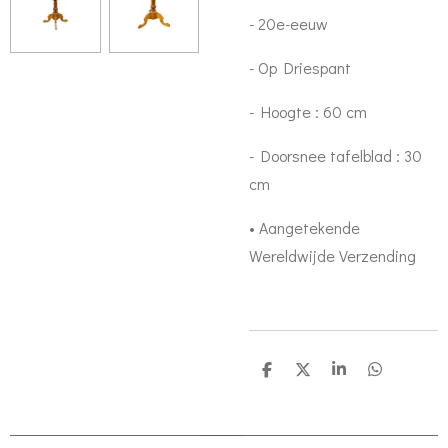
- 20e-eeuw
- Op Driespant
- Hoogte : 60 cm
- Doorsnee tafelblad : 30
cm
• Aangetekende
Wereldwijde Verzending
S
S
S
S
h
h
h
h
a
a
a
a
r
r
r
r
e
e
e
e