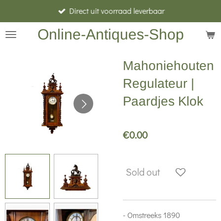
Direct uit voorraad leverbaar
Skip
to
Online-Antiques-Shop
main
content
Mahoniehouten
Regulateur |
Paardjes Klok
€0.00
Sold out
- Omstreeks 1890