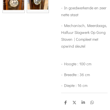
- In goedwerkende en zeer
nette staat
- Mechanisch, Meerdaags,
Halfuur Slagwerk Op Gong
Staven | Compleet met
opwind sleutel
- Hoogte : 100 cm
- Breedte : 36 cm
- Diepte : 16 cm
S
S
S
S
h
h
h
h