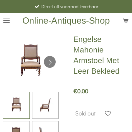
Direct uit voorraad leverbaar
Skip
to
Online-Antiques-Shop
main
content
Engelse
Mahonie
Armstoel Met
Leer Bekleed
€0.00
Sold out