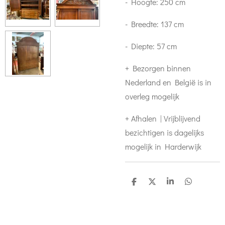
- Hoogte: 250 cm
- Breedte: 137 cm
- Diepte: 57 cm
+ Bezorgen binnen
Nederland en België is in
overleg mogelijk
+ Afhalen | Vrijblijvend
bezichtigen is dagelijks
mogelijk in Harderwijk
S
S
S
S
h
h
h
h
a
a
a
a
r
r
r
r
e
e
e
e