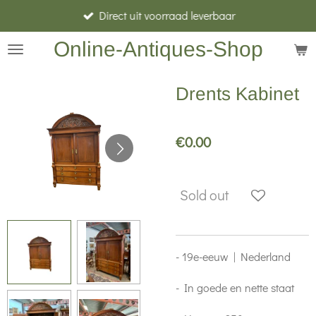
Direct uit voorraad leverbaar
Skip
to
Online-Antiques-Shop
main
content
Drents Kabinet
€0.00
Sold out
- 19e-eeuw | Nederland
- In goede en nette staat