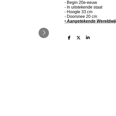
- Begin 20e-eeuw
- In uitstekende staat
- Hoogte 33 cm
- Doorsnee 20 cm
• Aangetekende Wereldwi
S
S
S
h
h
h
a
a
a
r
r
r
e
e
e