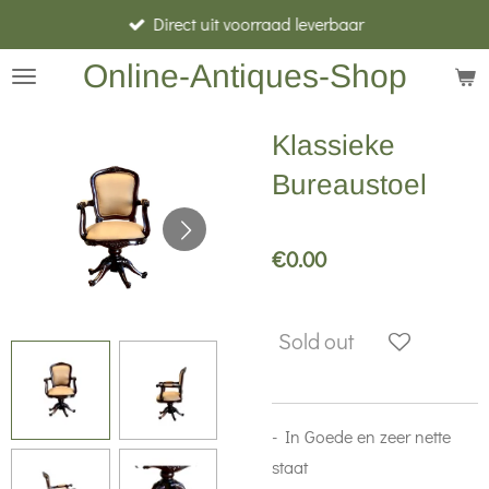
Direct uit voorraad leverbaar
Skip
to
Online-Antiques-Shop
main
content
Klassieke
Bureaustoel
€0.00
Sold out
- In Goede en zeer nette
staat