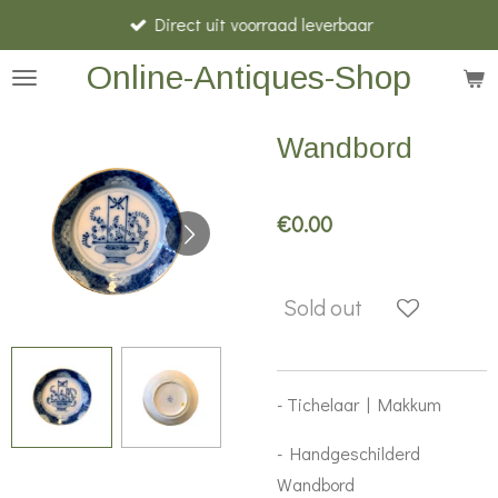
Direct uit voorraad leverbaar
Skip
to
Online-Antiques-Shop
main
content
Wandbord
€0.00
Sold out
- Tichelaar | Makkum
- Handgeschilderd
Wandbord