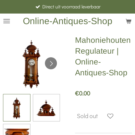
Direct uit voorraad leverbaar
Skip
to
Online-Antiques-Shop
main
content
Mahoniehouten
Regulateur |
Online-
Antiques-Shop
€0.00
Sold out