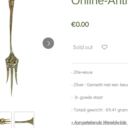
Online-Ant
€0.00
Sold out
- 20e-eeuw
- Zilver : Gemerkt met een le
- In goede staat
- Totaal gewicht : 69.41 gra
• Aangetekende Wereldwijde