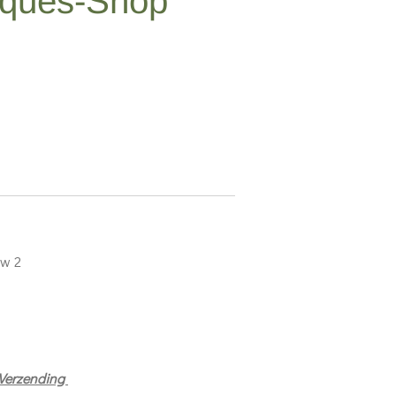
iques-Shop
euw 2
m
 Verzending