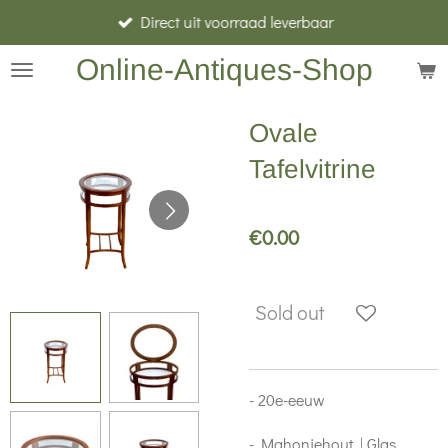
Direct uit voorraad leverbaar
Skip
to
Online-Antiques-Shop
main
content
Ovale
Tafelvitrine
€0.00
Sold out
- 20e-eeuw
- Mahoniehout | Glas