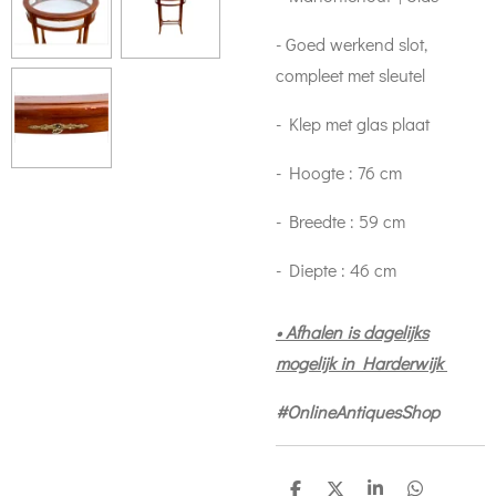
- Goed werkend slot,
compleet met sleutel
- Klep met glas plaat
- Hoogte : 76 cm
- Breedte : 59 cm
- Diepte : 46 cm
• Afhalen is dagelijks
mogelijk in Harderwijk
#OnlineAntiquesShop
S
S
S
S