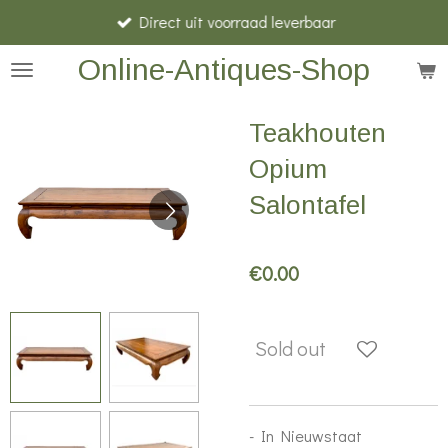
Direct uit voorraad leverbaar
Skip
to
Online-Antiques-Shop
main
content
Teakhouten
Opium
Salontafel
€0.00
Sold out
- In Nieuwstaat