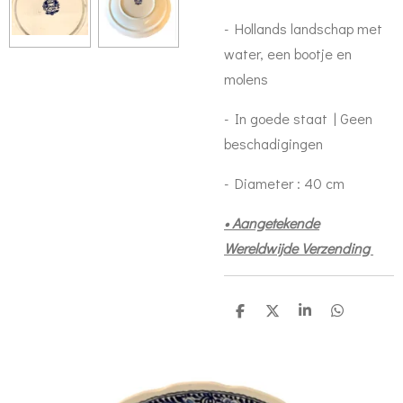
- Hollands landschap met
water, een bootje en
molens
- In goede staat | Geen
beschadigingen
- Diameter : 40 cm
• Aangetekende
Wereldwijde Verzending
S
S
S
S
h
h
h
h
a
a
a
a
r
r
r
r
e
e
e
e