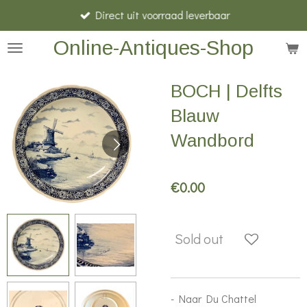
Direct uit voorraad leverbaar
Skip
to
Online-Antiques-Shop
main
content
BOCH | Delfts
Blauw
Wandbord
€0.00
Sold out
- Naar Du Chattel