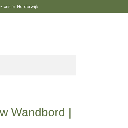
k ons in Harderwijk
uw Wandbord |