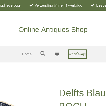
raad leverbaar
Verzending binnen 1 werkdag
Bezoe
Online-Antiques-Shop
Home
What’s-App
Delfts Bla