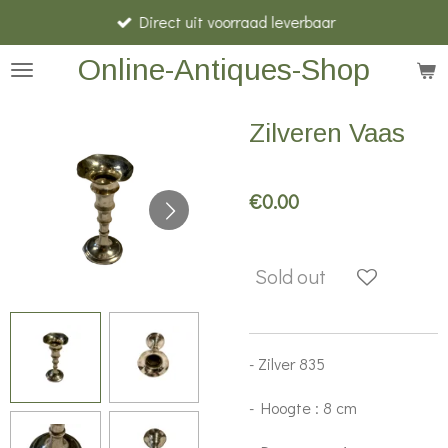
Direct uit voorraad leverbaar
Skip
to
Online-Antiques-Shop
main
content
Zilveren Vaas
€0.00
Sold out
- Zilver 835
- Hoogte : 8 cm