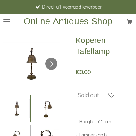
Direct uit voorraad leverbaar
Skip
to
Online-Antiques-Shop
main
content
Koperen
Tafellamp
€0.00
Sold out
- Hoogte : 65 cm
- Lampenkap is