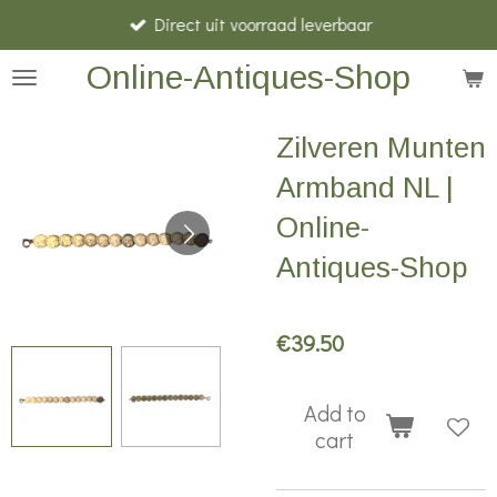
Direct uit voorraad leverbaar
Skip
to
Online-Antiques-Shop
main
content
Zilveren Munten
Armband NL |
Online-
Antiques-Shop
€39.50
Add to
cart