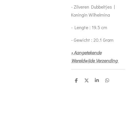
- Zilveren Dubbeltjes |
Koningin Wilhelmina
- Lengte : 19.5 cm
- Gewicht : 20.1 Gram
• Aangetekende
Wereldwijde Verzending
S
S
S
S
h
h
h
h
a
a
a
a
r
r
r
r
e
e
e
e