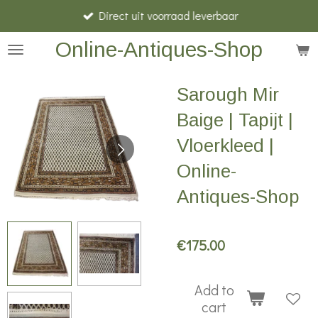
Direct uit voorraad leverbaar
Skip
to
Online-Antiques-Shop
main
content
Sarough Mir
Baige | Tapijt |
Vloerkleed |
Online-
Antiques-Shop
€175.00
Add to
cart