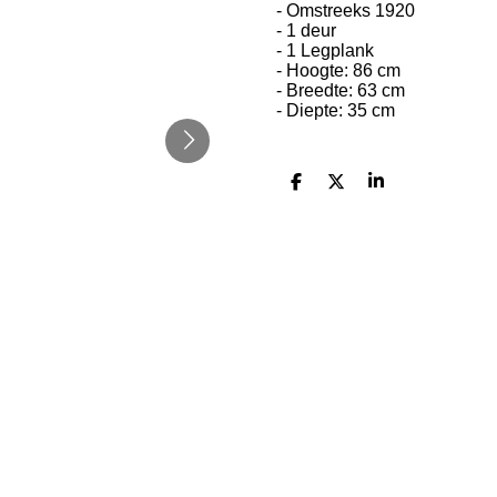
- Omstreeks 1920
- 1 deur
- 1 Legplank
- Hoogte: 86 cm
- Breedte: 63 cm
- Diepte: 35 cm
S
S
S
h
h
h
a
a
a
r
r
r
e
e
e