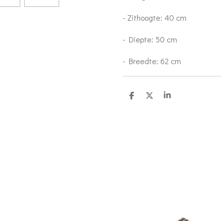
- Zithoogte: 40 cm
- Diepte: 50 cm
- Breedte: 62 cm
S
S
S
h
h
h
a
a
a
r
r
r
e
e
e