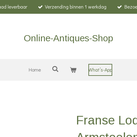
raad leverbaar
Verzending binnen 1 werkdag
Bezoe
Online-Antiques-Shop
Home
What’s-App
Franse Lod