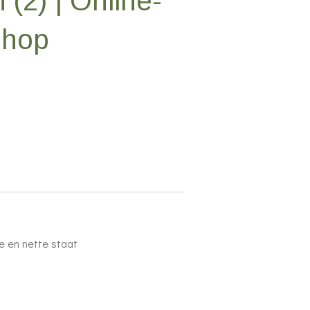
(2) | Online-
Shop
de en nette staat